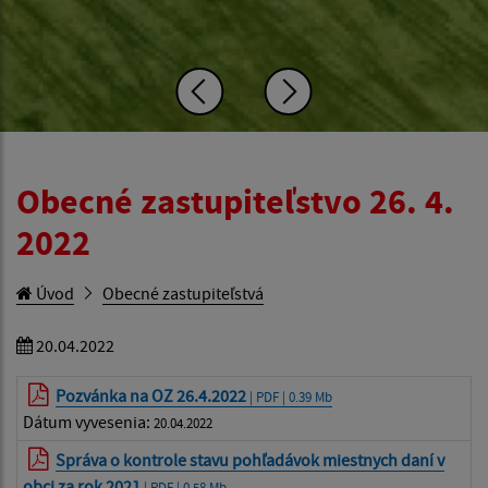
Obecné zastupiteľstvo 26. 4.
2022
Úvod
Obecné zastupiteľstvá
20.04.2022
Pozvánka na OZ 26.4.2022
| PDF | 0.39 Mb
Dátum vyvesenia:
20.04.2022
Správa o kontrole stavu pohľadávok miestnych daní v
obci za rok 2021
| PDF | 0.58 Mb