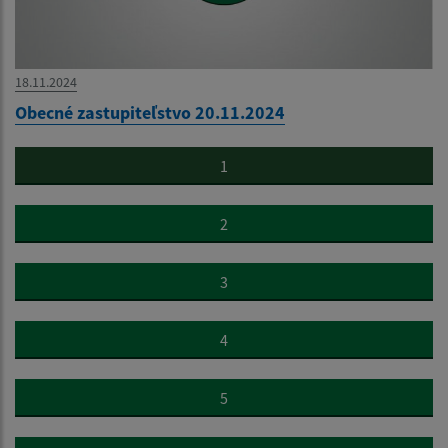
18.11.2024
Obecné zastupiteľstvo 20.11.2024
1
2
3
4
5