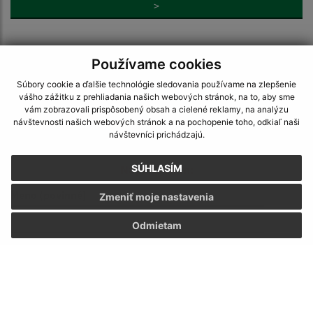
>
Používame cookies
Súbory cookie a ďalšie technológie sledovania používame na zlepšenie
Je táto stránka užitočná?
Áno
Nie
vášho zážitku z prehliadania našich webových stránok, na to, aby sme
Boli tieto 
Boli 
vám zobrazovali prispôsobený obsah a cielené reklamy, na analýzu
návštevnosti našich webových stránok a na pochopenie toho, odkiaľ naši
Našli ste na stránke chybu?
Napíšte nám
návštevníci prichádzajú.
Napíšte nám:
SÚHLASÍM
Meno (povinné)
Zmeniť moje nastavenia
Odmietam
E-mailová adresa (povinné)
Text vašej správy (povinné)