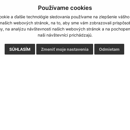
Používame cookies
okie a ďalšie technológie sledovania používame na zlepšenie vášho
 našich webových stránok, na to, aby sme vám zobrazovali prispôs
my, na analýzu návštevnosti našich webových stránok a na pochopeni
naši návštevníci prichádzajú.
SÚHLASÍM
Zmeniť moje nastavenia
Odmietam
Rýchle odkazy:
Aktualiz