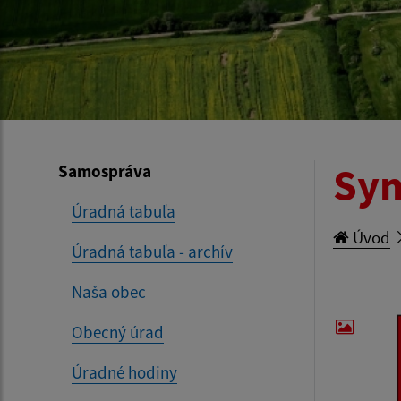
Sym
Samospráva
Úradná tabuľa
Úvod
Úradná tabuľa - archív
Naša obec
Obecný úrad
Úradné hodiny