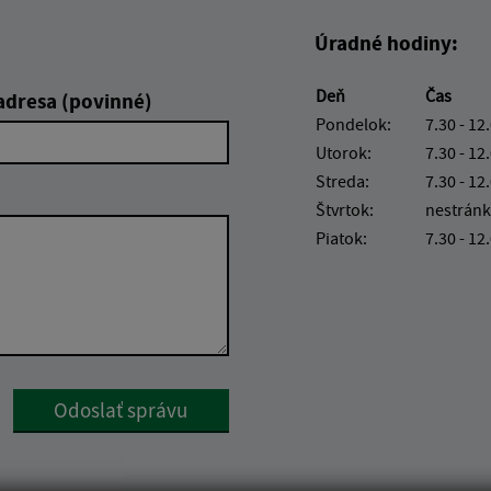
Úradné hodiny:
Deň
Čas
adresa (povinné)
Pondelok:
7.30 - 12
Utorok:
7.30 - 12
Streda:
7.30 - 12
Štvrtok:
nestránk
Piatok:
7.30 - 12
Google reCaptcha Response
Odoslať správu