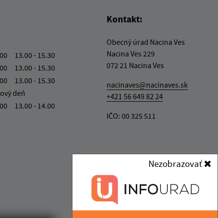
Kontakt:
Obecný úrad Nacina Ves
Nacina Ves 229
.00 13.00 - 15.30
072 21 Nacina Ves
.00 13.00 - 15.30
.00 13.00 - 15.30
nacinaves@nacinaves.sk
ový deň
+421 56 649 82 24
.00 13.00 - 14.00
IČO: 00 325 511
Nezobrazovať