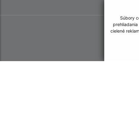
Súbory co
prehliadania
cielené rekla
Informácie o stránke:
Navigácia: