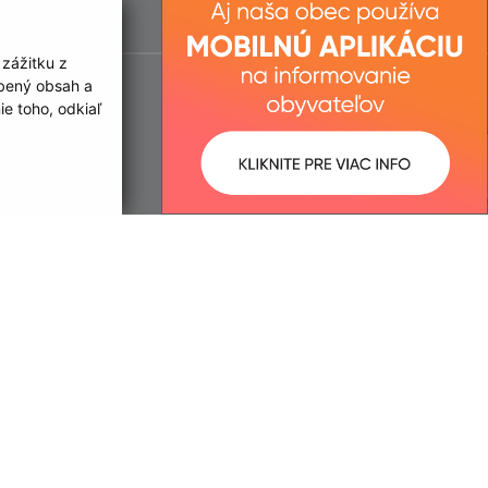
 zážitku z
obený obsah a
e toho, odkiaľ
ované:
Správca obsahu: