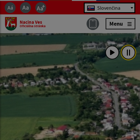
Jazyk
Slovenčina
Nacina Ves
Menu
Oficiálna stránka