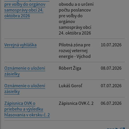
pre voľby do orgánov
obvodu a o určení
samosprávy obcí 24.
počtu poslancov
októbra 2026
pre voľby do
orgánov
samosprávy obcí
24. októbra 2026
Verejná vyhláška
Pilotná zóna pre
10.07.2026
rozvoj veternej
energie - Východ
Oznámenie o uložení
Róbert Žiga
08.07.2026
zásielky
Oznámenie o uložení
Lukáš Goroľ
07.07.2026
zásielky
Zápisnica OVK o
Zápisnica OVK č. 2
06.07.2026
priebehu a výsledku
hlasovania v okrsku č. 2