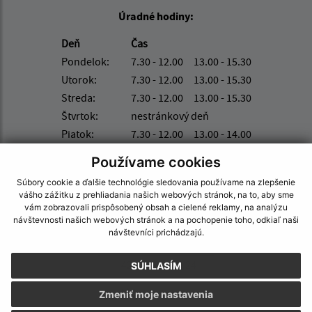
Úradné hodiny:
Deň
Čas
Pondelok:
7.30 - 12.00 13.00 - 15.30
Utorok:
7.30 - 12.00 13.00 - 15.30
Streda:
7.30 - 12.00 13.00 - 15.30
Štvrtok:
nestránkový deň
Piatok:
7.30 - 12.00 13.00 - 14.00
Kontakt:
Používame cookies
Súbory cookie a ďalšie technológie sledovania používame na zlepšenie
Obecný úrad Nacina Ves
vášho zážitku z prehliadania našich webových stránok, na to, aby sme
Nacina Ves 229
vám zobrazovali prispôsobený obsah a cielené reklamy, na analýzu
072 21 Nacina Ves
návštevnosti našich webových stránok a na pochopenie toho, odkiaľ naši
návštevníci prichádzajú.
nacinaves@nacinaves.sk
+421 56 649 82 24
SÚHLASÍM
IČO: 00 325 511
Zmeniť moje nastavenia