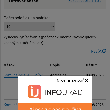
Filtrovať obsah
Rozbaliť obsah filtra
Názov:
Počet položiek na stránke:
Popis:
Výsledky vyhľadávania (počet dokumentov vyhovujúcich
Dátum zverejnenia od:
zadaným kritériám: 203)
RSS
Dátum zverejnenia do:
Názov
Popis
Dátum
Komunálne a VÚC voľby
Adresa na
03.08.2026
doručenie
Nezobrazovať
Filtrovať
Reset
oznámenia o
delegovaní člena
do MVK a OVK
Komunálne a VÚC voľby
Podanie
03.08.2026
kandidátnej listiny