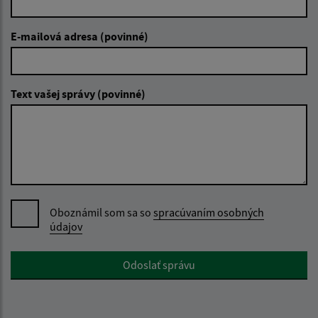
E-mailová adresa (povinné)
Text vašej správy (povinné)
Oboznámil som sa so
spracúvaním osobných
údajov
Google reCaptcha Response
Odoslať správu