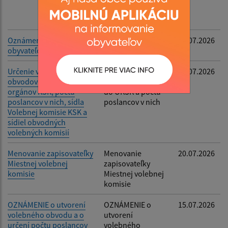
a kontakt na
zapisovateľa MVK
Oznámenie o počte
Voľby do OSO a
29.07.2026
obyvateľov
OKSK
Určenie volebných
Určenie volebných
27.07.2026
obvodov pre voľby do
obvodov pre voľby
orgánov KSK, počtu
do OKSK a počtu
poslancov v nich, sídla
poslancov v nich
Volebnej komisie KSK a
sídiel obvodných
volebných komisií
Menovanie zapisovateľky
Menovanie
20.07.2026
Miestnej volebnej
zapisovateľky
komisie
Miestnej volebnej
komisie
OZNÁMENIE o utvorení
OZNÁMENIE o
15.07.2026
volebného obvodu a o
utvorení
určení počtu poslancov
volebného