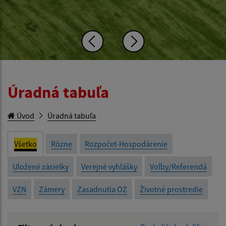
Úradná tabuľa
Úvod
Úradná tabuľa
Všetko
Rôzne
Rozpočet-Hospodárenie
Uložené zásielky
Verejné vyhlášky
Voľby/Referendá
VZN
Zámery
Zasadnutia OZ
Životné prostredie