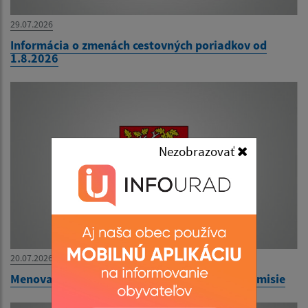
29.07.2026
Informácia o zmenách cestovných poriadkov od
1.8.2026
Nezobrazovať
20.07.2026
Menovanie zapisovateľa miestnej volebnej komisie