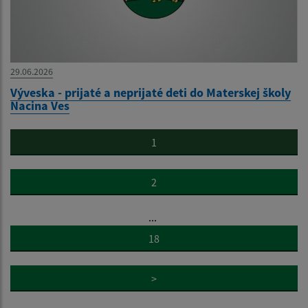
29.06.2026
Výveska - prijaté a neprijaté deti do Materskej školy
Nacina Ves
1
2
...
18
>