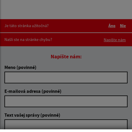
Je táto stránka užitočná?
Áno
Nie
Boli tieto 
Boli 
Našli ste na stránke chybu?
Napíšte nám
Napíšte nám:
Meno (povinné)
E-mailová adresa (povinné)
Text vašej správy (povinné)