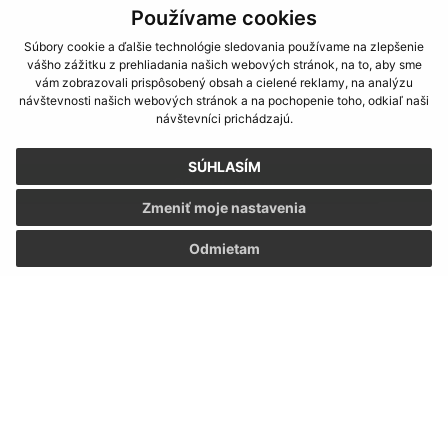
Používame cookies
Súbory cookie a ďalšie technológie sledovania používame na zlepšenie
vášho zážitku z prehliadania našich webových stránok, na to, aby sme
vám zobrazovali prispôsobený obsah a cielené reklamy, na analýzu
návštevnosti našich webových stránok a na pochopenie toho, odkiaľ naši
Oboznámil som sa so
spracúvaním osobných
návštevníci prichádzajú.
údajov
SÚHLASÍM
Google reCaptcha Response
Odoslať správu
Zmeniť moje nastavenia
Odmietam
Úradné hodiny:
Deň
Čas
Pondelok:
7.30 - 12.00 13.00 - 15.30
Utorok:
7.30 - 12.00 13.00 - 15.30
Streda:
7.30 - 12.00 13.00 - 15.30
Štvrtok:
nestránkový deň