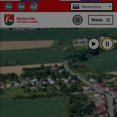
Jazyk
Slovenčina
Nacina Ves
Menu
Oficiálna stránka