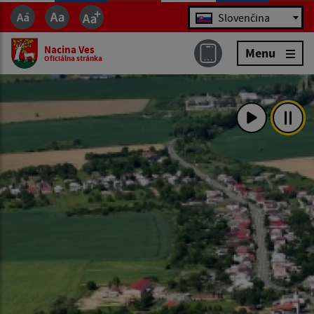
Jazyk
Slovenčina
Nacina Ves
Menu
Oficiálna stránka