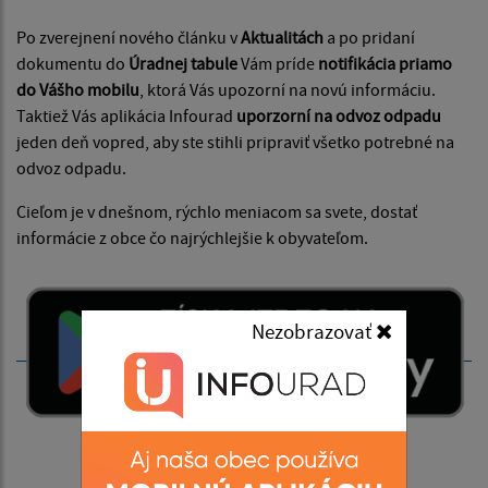
Po zverejnení nového článku v
Aktualitách
a po pridaní
dokumentu do
Úradnej tabule
Vám príde
notifikácia priamo
do Vášho mobilu
, ktorá Vás upozorní na novú informáciu.
Taktiež Vás aplikácia Infourad
uporzorní na odvoz odpadu
jeden deň vopred, aby ste stihli pripraviť všetko potrebné na
odvoz odpadu.
Cieľom je v dnešnom, rýchlo meniacom sa svete, dostať
informácie z obce čo najrýchlejšie k obyvateľom.
Nezobrazovať