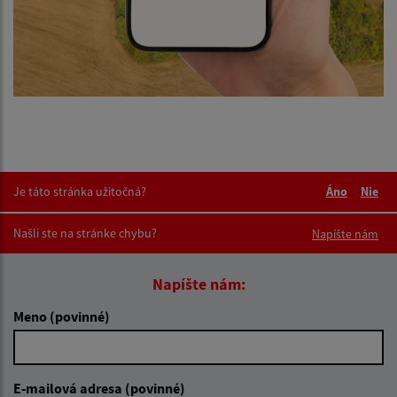
Je táto stránka užitočná?
Áno
Nie
Boli tieto 
Boli 
Našli ste na stránke chybu?
Napíšte nám
Napíšte nám:
Meno (povinné)
E-mailová adresa (povinné)