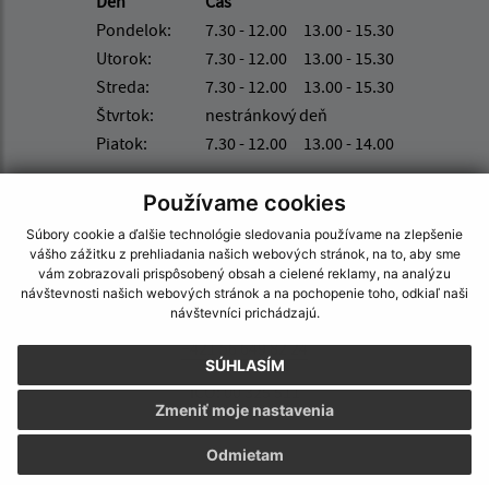
Deň
Čas
Pondelok:
7.30 - 12.00 13.00 - 15.30
Utorok:
7.30 - 12.00 13.00 - 15.30
Streda:
7.30 - 12.00 13.00 - 15.30
Štvrtok:
nestránkový deň
Piatok:
7.30 - 12.00 13.00 - 14.00
Kontakt:
Používame cookies
Obecný úrad Nacina Ves
Súbory cookie a ďalšie technológie sledovania používame na zlepšenie
Nacina Ves 229
vášho zážitku z prehliadania našich webových stránok, na to, aby sme
vám zobrazovali prispôsobený obsah a cielené reklamy, na analýzu
072 21 Nacina Ves
návštevnosti našich webových stránok a na pochopenie toho, odkiaľ naši
návštevníci prichádzajú.
nacinaves@nacinaves.sk
+421 56 649 82 24
SÚHLASÍM
IČO: 00 325 511
Zmeniť moje nastavenia
Odmietam