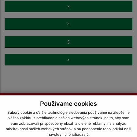
3
4
5
>
Je táto stránka užitočná?
Áno
Nie
Používame cookies
Boli tieto 
Boli 
Súbory cookie a ďalšie technológie sledovania používame na zlepšenie
Našli ste na stránke chybu?
Napíšte nám
vášho zážitku z prehliadania našich webových stránok, na to, aby sme
vám zobrazovali prispôsobený obsah a cielené reklamy, na analýzu
návštevnosti našich webových stránok a na pochopenie toho, odkiaľ naši
Napíšte nám:
návštevníci prichádzajú.