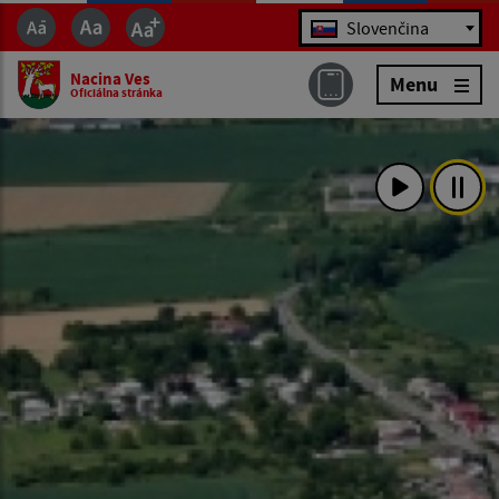
Jazyk
Slovenčina
Nacina Ves
Menu
Oficiálna stránka