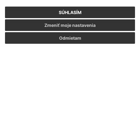
Meno (povinné)
SÚHLASÍM
Zmeniť moje nastavenia
E-mailová adresa (povinné)
Odmietam
Text vašej správy (povinné)
Oboznámil som sa so
spracúvaním osobných
údajov
Google reCaptcha Response
Odoslať správu