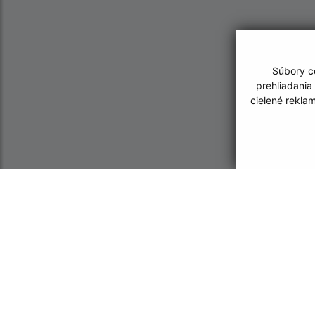
Súbory co
prehliadania
cielené rekla
Informácie o stránke:
Navigácia:
Vyhlásenie o prístupnosti
Vytlačiť aktuálnu strá
Autorské práva
Mapa stránok
Ochrana osobných údajov
Cookies