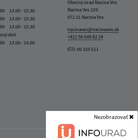
Obecný úrad Nacina Ves
Nacina Ves 229
.00 13.00 - 15.30
072 21 Nacina Ves
.00 13.00 - 15.30
.00 13.00 - 15.30
nacinaves@nacinaves.sk
ový deň
+421 56 649 82 24
.00 13.00 - 14.00
IČO: 00 325 511
Nezobrazovať