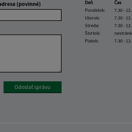
Deň
Čas
adresa (povinné)
Pondelok:
7.30 - 12
Utorok:
7.30 - 12
Streda:
7.30 - 12
Štvrtok:
nestránk
Piatok:
7.30 - 12
Google reCaptcha Response
Odoslať správu