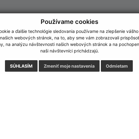
Používame cookies
okie a ďalšie technológie sledovania používame na zlepšenie vášho
 našich webových stránok, na to, aby sme vám zobrazovali prispôs
my, na analýzu návštevnosti našich webových stránok a na pochopeni
naši návštevníci prichádzajú.
SÚHLASÍM
Zmeniť moje nastavenia
Odmietam
Rýchle odkazy:
Aktualiz
nku
Naša obec
07.08.2026 
História
RSS
Fotogaléria
Kontakty