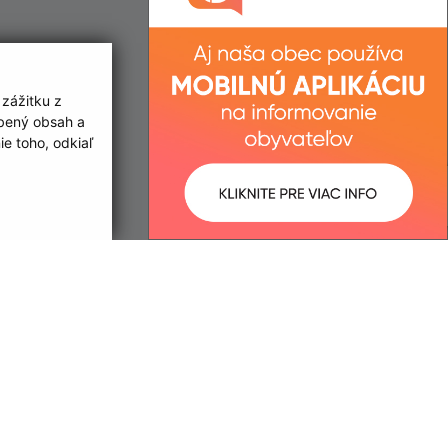
 zážitku z
obený obsah a
e toho, odkiaľ
ované:
Správca obsahu:
10:42 hod.
Správca obsahu je Obec Nacina
Ves.
Vytvorené v súlade s
Jednotným
dizajn manuálom elektronických