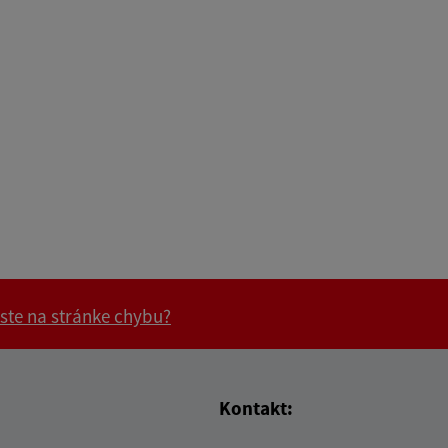
 ste na stránke chybu?
vás užitočné?
e pre vás užitočné?
Kontakt: