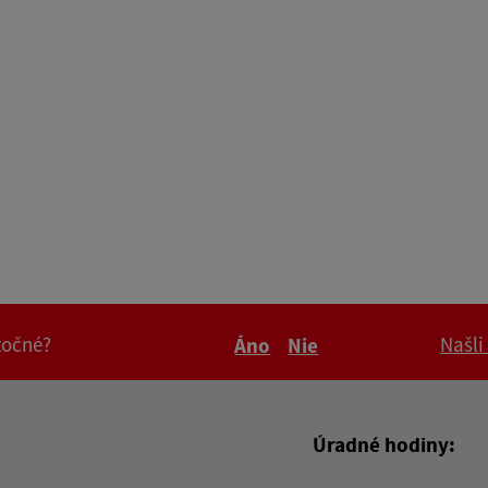
itočné?
Našli
Áno
Nie
Boli tieto informácie pre 
Boli tieto informáci
Úradné hodiny: