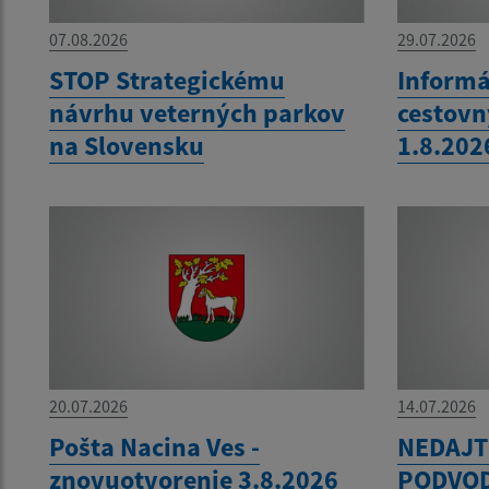
07.08.2026
29.07.2026
STOP Strategickému
Informá
návrhu veterných parkov
cestovn
na Slovensku
1.8.202
20.07.2026
14.07.2026
Pošta Nacina Ves -
NEDAJT
znovuotvorenie 3.8.2026
PODVOD