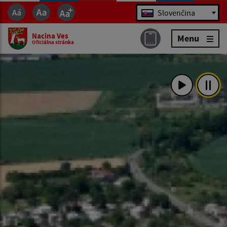
Jazyk
Slovenčina
Nacina Ves
Menu
Oficiálna stránka