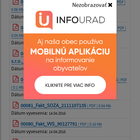
00090_Fakt_IURA EDITION s.r.o._2610185083
| PDF |
Nezobrazovať
0.06 Mb
Dátum vyvesenia:
14.04.2016
00084_Fakt_Autoservis Milan Hricik_2011002
| PDF |
0.05 Mb
Dátum vyvesenia:
14.04.2016
00083_Fakt_LE CHEQUE DEJEUNER
s.r.o._8101034266
| PDF | 0.05 Mb
Dátum vyvesenia:
14.04.2016
00082_Fakt_Orange_5115841561_5115801185
| PDF
| 0.1 Mb
Dátum vyvesenia:
14.04.2016
00081_Fakt_SOZA_2111107135
| PDF | 0.04 Mb
Dátum vyvesenia:
14.04.2016
00080_Fakt_VVS_90127791
| PDF | 0.16 Mb
Dátum vyvesenia:
14.04.2016