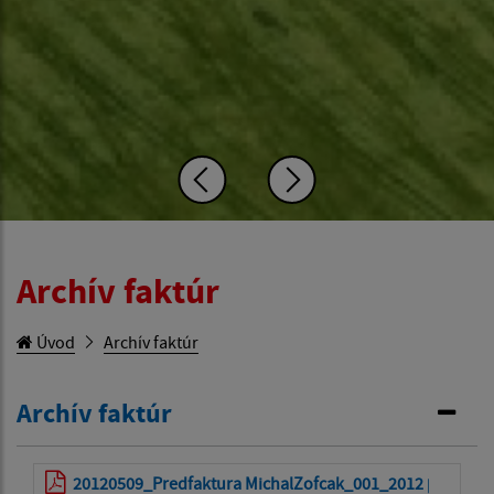
Archív faktúr
Úvod
Archív faktúr
Archív faktúr
20120509_Predfaktura MichalZofcak_001_2012
|