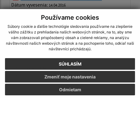
Dátum vyvesenia:
14.04.2016
00007_Fakt_Lindstrom_1079206
| PDF | 0.29 Mb
Používame cookies
Dátum vyvesenia:
14.04.2016
Súbory cookie a ďalšie technológie sledovania používame na zlepšenie
vášho zážitku z prehliadania našich webových stránok, na to, aby sme
00006_Fakt_VaTi_1100000
| PDF | 0.3 Mb
vám zobrazovali prispôsobený obsah a cielené reklamy, na analýzu
Dátum vyvesenia:
14.04.2016
návštevnosti našich webových stránok a na pochopenie toho, odkiaľ naši
návštevníci prichádzajú.
00005_Fakt_F20101280_PlynmontKomp
| PDF | 0.81
Mb
SÚHLASÍM
Dátum vyvesenia:
14.04.2016
Zmeniť moje nastavenia
00004_Fakt_OVDPOMichalovce_32_2011
| PDF | 0.22
Mb
Odmietam
Dátum vyvesenia:
14.04.2016
00003_Fakt_SPP_7236928354
| PDF | 0.55 Mb
Dátum vyvesenia:
14.04.2016
00002_Fakt_SPP_7236928663
| PDF | 0.55 Mb
Dátum vyvesenia:
14.04.2016