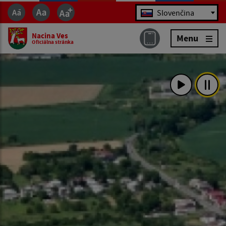
Jazyk
Slovenčina
Nacina Ves
Menu
Oficiálna stránka