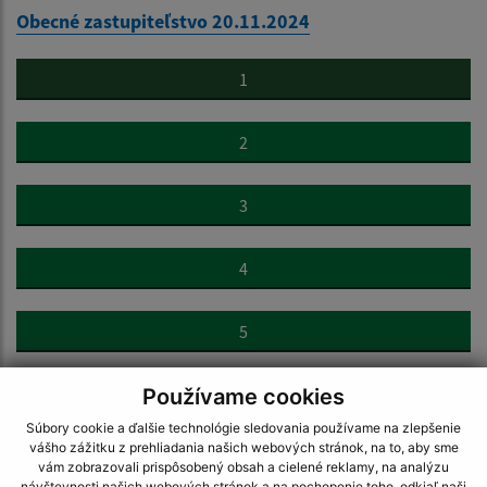
Obecné zastupiteľstvo 20.11.2024
1
2
3
4
5
Používame cookies
>
Súbory cookie a ďalšie technológie sledovania používame na zlepšenie
vášho zážitku z prehliadania našich webových stránok, na to, aby sme
vám zobrazovali prispôsobený obsah a cielené reklamy, na analýzu
návštevnosti našich webových stránok a na pochopenie toho, odkiaľ naši