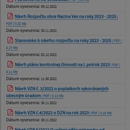
Dátum vyvesenia:
09.12.2022
Návrh Rozpočtu obce Nacina Ves na roky 2023 - 2025
|
PDF | 0.32 Mb
Dátum vyvesenia:
30.11.2022
Stanovisko k návrhu rozpočtu na roky 2023 - 2025
| PDF |
0.27 Mb
Dátum vyvesenia:
02.12.2022
Návrh plánu kontrolnej činnosti na I. polrok 2023
| PDF |
0.11 Mb
Dátum vyvesenia:
11.30.2022
Návrh VZN č. 3/2022 o poplatkoch vykonávaných
obecným úradom
| PDF | 0.13 Mb
Dátum vyvesenia:
30.11.2022
Návrh VZN č.4/2022 o DZN na rok 2023
| PDF | 0.18 Mb
Dátum vyvesenia:
30.11.2022
Návrh VZN 5/2022 O určení výšky príspevku od