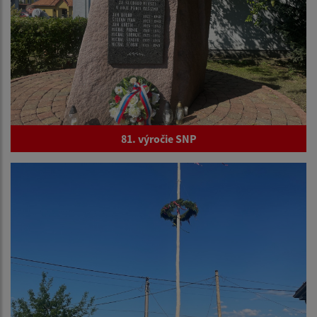
81. výročie SNP