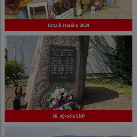
Úcta k starším 2024
80. výročie SNP