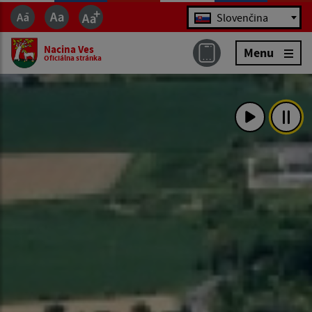
Jazyk
Slovenčina
Nacina Ves
Menu
Oficiálna stránka