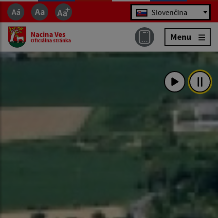
Jazyk
Slovenčina
Nacina Ves
Menu
Oficiálna stránka