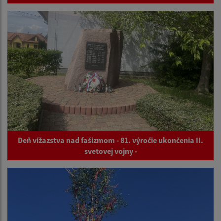
Deň vížazstva nad fašizmom - 81. výročie ukončenia II.
svetovej vojny -