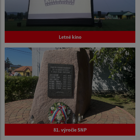
Letné kino
81. výročie SNP