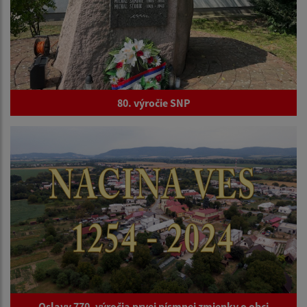
80. výročie SNP
Oslavy 770. výročia prvej písmnej zmienky o obci