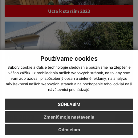
Úcta k starším 2023
Používame cookies
Súbory cookie a ďalšie technológie sledovania používame na zlepšenie
vášho zážitku z prehliadania našich webových stránok, na to, aby sme
vám zobrazovali prispôsobený obsah a cielené reklamy, na analýzu
návštevnosti našich webových stránok a na pochopenie toho, odkiaľ naši
návštevníci prichádzajú.
79. výročie SNP
SÚHLASÍM
Rok 2022
Zmeniť moje nastavenia
Odmietam