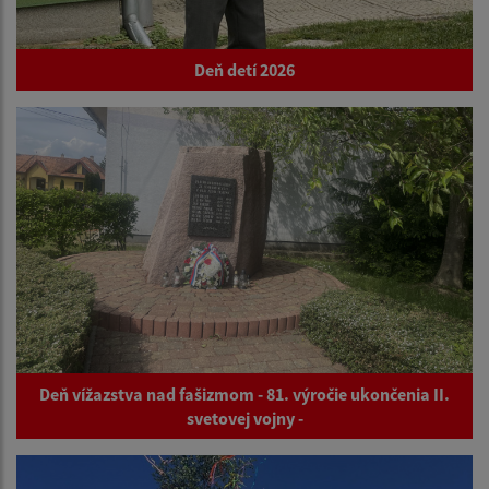
Deň detí 2026
Deň vížazstva nad fašizmom - 81. výročie ukončenia II.
svetovej vojny -