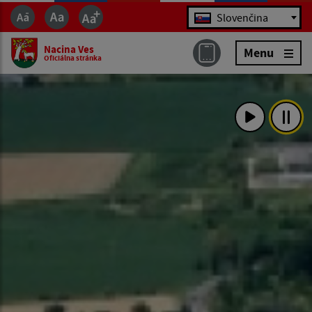
Jazyk
Slovenčina
Nacina Ves
Menu
Oficiálna stránka