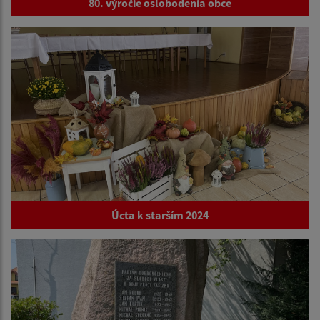
80. výročie oslobodenia obce
Úcta k starším 2024