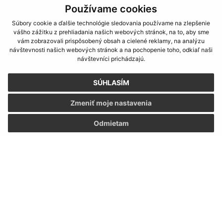
Používame cookies
Súbory cookie a ďalšie technológie sledovania používame na zlepšenie
vášho zážitku z prehliadania našich webových stránok, na to, aby sme
vám zobrazovali prispôsobený obsah a cielené reklamy, na analýzu
návštevnosti našich webových stránok a na pochopenie toho, odkiaľ naši
Oboznámil som sa so
spracúvaním osobných
návštevníci prichádzajú.
údajov
SÚHLASÍM
Google reCaptcha Response
Odoslať správu
Zmeniť moje nastavenia
Odmietam
Úradné hodiny:
Deň
Čas
Pondelok:
7.30 - 12.00 13.00 - 15.30
Utorok:
7.30 - 12.00 13.00 - 15.30
Streda:
7.30 - 12.00 13.00 - 15.30
Štvrtok:
nestránkový deň