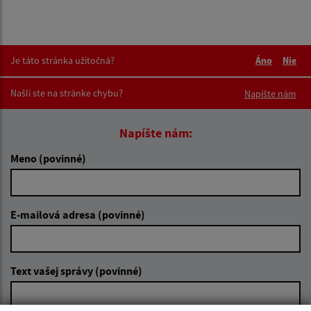
Je táto stránka užitočná?
Áno
Nie
Boli tieto 
Boli 
Našli ste na stránke chybu?
Napíšte nám
Napíšte nám:
Meno (povinné)
E-mailová adresa (povinné)
Text vašej správy (povinné)