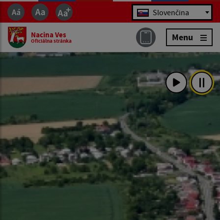
Jazyk
Slovenčina
Nacina Ves
Menu
Oficiálna stránka