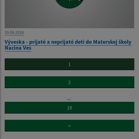
29.06.2026
Výveska - prijaté a neprijaté deti do Materskej školy
Nacina Ves
1
2
...
18
>