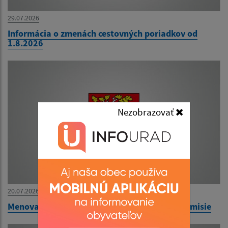
29.07.2026
Informácia o zmenách cestovných poriadkov od
1.8.2026
Nezobrazovať
20.07.2026
Menovanie zapisovateľa miestnej volebnej komisie