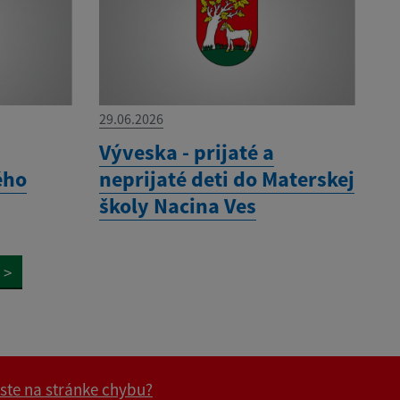
29.06.2026
Výveska - prijaté a
ého
neprijaté deti do Materskej
školy Nacina Ves
>
 ste na stránke chybu?