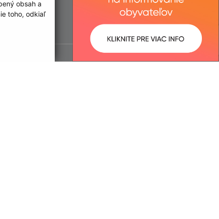
obený obsah a
e toho, odkiaľ