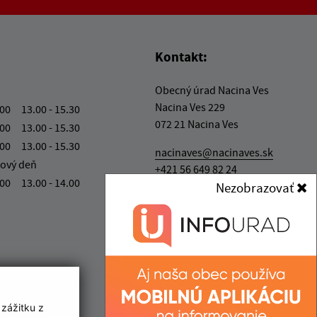
vás užitočné?
e pre vás užitočné?
Kontakt:
Obecný úrad Nacina Ves
Nacina Ves 229
.00 13.00 - 15.30
072 21 Nacina Ves
.00 13.00 - 15.30
.00 13.00 - 15.30
nacinaves@nacinaves.sk
ový deň
+421 56 649 82 24
.00 13.00 - 14.00
Nezobrazovať
IČO: 00 325 511
 zážitku z