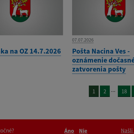
07.07.2026
ka na OZ 14.7.2026
Pošta Nacina Ves -
oznámenie dočasn
zatvorenia pošty
...
1
2
18
itočné?
Našli
Áno
Nie