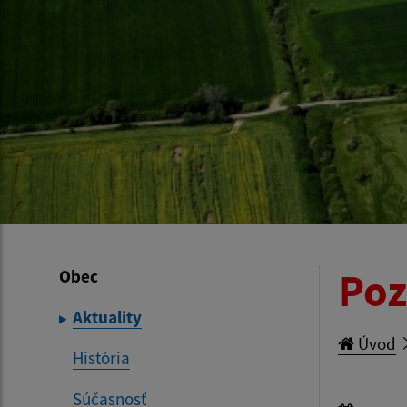
Poz
Obec
Aktuality
Úvod
História
Súčasnosť