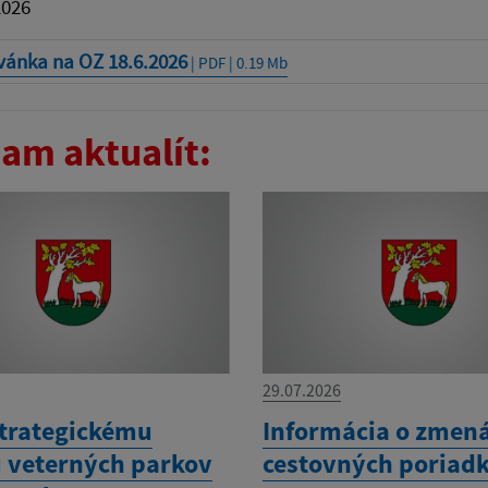
2026
vánka na OZ 18.6.2026
| PDF | 0.19 Mb
am aktualít:
29.07.2026
trategickému
Informácia o zmen
 veterných parkov
cestovných poriad