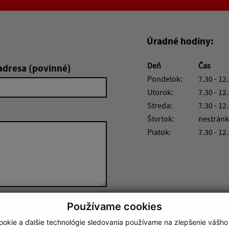
Boli tieto informácie pre 
Boli tieto informáci
Úradné hodiny:
Deň
Čas
adresa (povinné)
Pondelok:
7.30 - 12
Utorok:
7.30 - 12
Streda:
7.30 - 12
Štvrtok:
nestránk
Piatok:
7.30 - 12
Používame cookies
Google reCaptcha Response
Odoslať správu
okie a ďalšie technológie sledovania používame na zlepšenie vášho