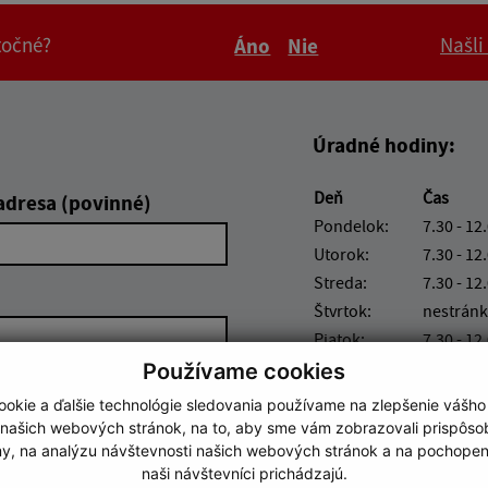
itočné?
Našli
Áno
Nie
Boli tieto informácie pre 
Boli tieto informáci
Úradné hodiny:
Deň
Čas
adresa (povinné)
Pondelok:
7.30 - 12
Utorok:
7.30 - 12
Streda:
7.30 - 12
Štvrtok:
nestránk
Piatok:
7.30 - 12
Používame cookies
okie a ďalšie technológie sledovania používame na zlepšenie vášho
 našich webových stránok, na to, aby sme vám zobrazovali prispôs
my, na analýzu návštevnosti našich webových stránok a na pochopeni
naši návštevníci prichádzajú.