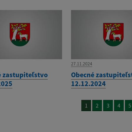
27.11.2024
 zastupiteľstvo
Obecné zastupiteľs
2025
12.12.2024
1
2
3
4
5