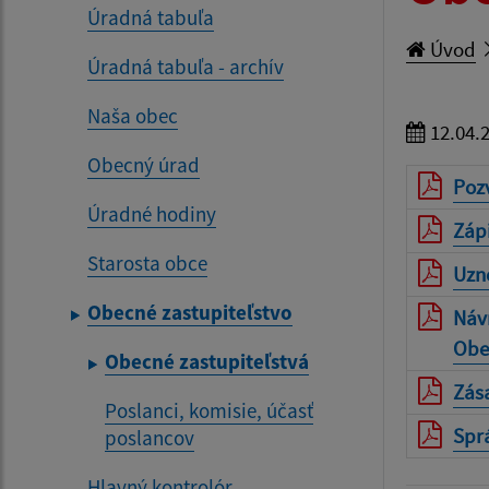
Úradná tabuľa
Úvod
Úradná tabuľa - archív
Naša obec
12.04.
Obecný úrad
Poz
Úradné hodiny
Zápi
Starosta obce
Uzne
Obecné zastupiteľstvo
Náv
Obe
Obecné zastupiteľstvá
Zás
Poslanci, komisie, účasť
Sprá
poslancov
Hlavný kontrolór