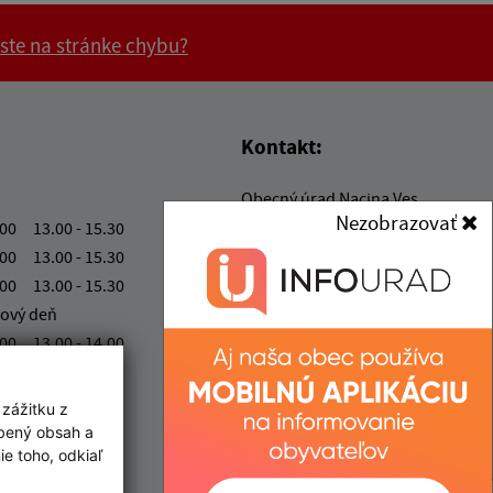
 ste na stránke chybu?
vás užitočné?
e pre vás užitočné?
Kontakt:
Obecný úrad Nacina Ves
Nezobrazovať
Nacina Ves 229
.00 13.00 - 15.30
072 21 Nacina Ves
.00 13.00 - 15.30
.00 13.00 - 15.30
nacinaves@nacinaves.sk
ový deň
+421 56 649 82 24
.00 13.00 - 14.00
IČO: 00 325 511
 zážitku z
obený obsah a
e toho, odkiaľ