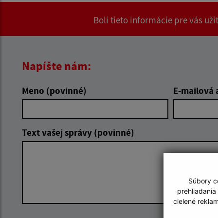
Boli tieto informácie pre vás už
Napíšte nám:
Meno (povinné)
E-mailová 
Text vašej správy (povinné)
Súbory co
prehliadania
cielené rekla