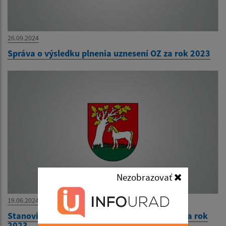
26.09.2024
Správa o výsledku plnenia uznesení OZ za rok 2023
Nezobrazovať
19.06.2024
Stanovisko k návrhu záverečného účtu obce za rok
2023