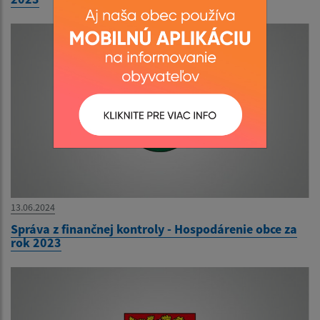
13.06.2024
Správa z finančnej kontroly - Hospodárenie obce za
rok 2023