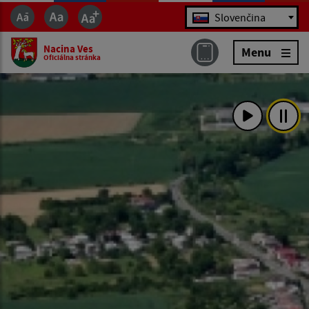
Jazyk
Slovenčina
Nacina Ves
Menu
Oficiálna stránka