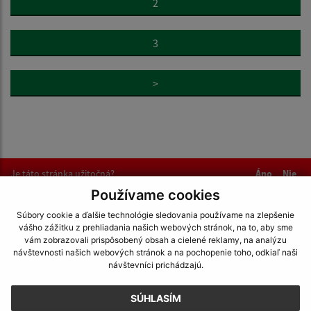
2
3
>
Je táto stránka užitočná?
Áno
Nie
Boli tieto 
Boli 
Používame cookies
Našli ste na stránke chybu?
Napíšte nám
Súbory cookie a ďalšie technológie sledovania používame na zlepšenie
vášho zážitku z prehliadania našich webových stránok, na to, aby sme
vám zobrazovali prispôsobený obsah a cielené reklamy, na analýzu
Napíšte nám:
návštevnosti našich webových stránok a na pochopenie toho, odkiaľ naši
návštevníci prichádzajú.
Meno (povinné)
SÚHLASÍM