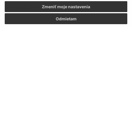
E-mailová adresa (povinné)
Zmeniť moje nastavenia
Odmietam
Text vašej správy (povinné)
Oboznámil som sa so
spracúvaním osobných
údajov
Google reCaptcha Response
Odoslať správu
Úradné hodiny: