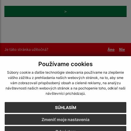
>
Je táto stránka užitočná?
Áno
Nie
Boli tieto 
Boli 
Používame cookies
Našli ste na stránke chybu?
Napíšte nám
Súbory cookie a ďalšie technológie sledovania používame na zlepšenie
vášho zážitku z prehliadania našich webových stránok, na to, aby sme
Napíšte nám:
vám zobrazovali prispôsobený obsah a cielené reklamy, na analýzu
návštevnosti našich webových stránok a na pochopenie toho, odkiaľ naši
Meno (povinné)
návštevníci prichádzajú.
SÚHLASÍM
E-mailová adresa (povinné)
Zmeniť moje nastavenia