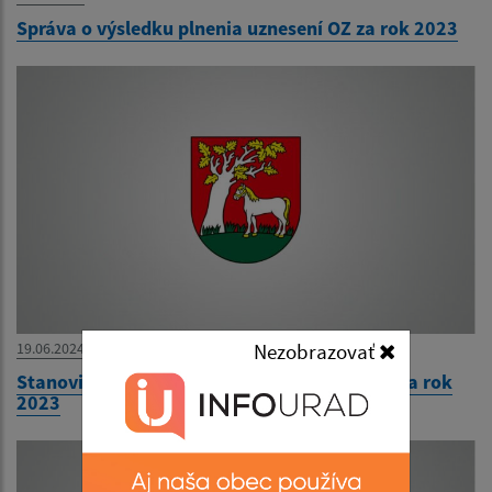
Správa o výsledku plnenia uznesení OZ za rok 2023
19.06.2024
Nezobrazovať
Stanovisko k návrhu záverečného účtu obce za rok
2023