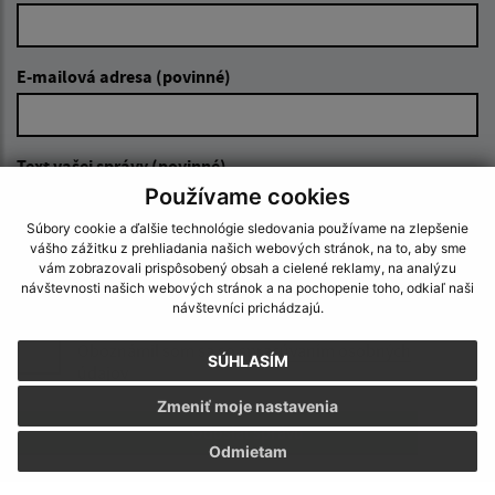
E-mailová adresa (povinné)
Text vašej správy (povinné)
Používame cookies
Súbory cookie a ďalšie technológie sledovania používame na zlepšenie
vášho zážitku z prehliadania našich webových stránok, na to, aby sme
vám zobrazovali prispôsobený obsah a cielené reklamy, na analýzu
návštevnosti našich webových stránok a na pochopenie toho, odkiaľ naši
návštevníci prichádzajú.
Oboznámil som sa so
spracúvaním osobných
SÚHLASÍM
údajov
Zmeniť moje nastavenia
Google reCaptcha Response
Odoslať správu
Odmietam