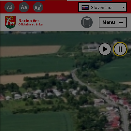
Jazyk
Slovenčina
Nacina Ves
Menu
Oficiálna stránka