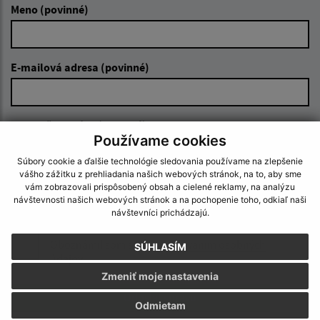
Meno (povinné)
E-mailová adresa (povinné)
Text vašej správy (povinné)
Používame cookies
Súbory cookie a ďalšie technológie sledovania používame na zlepšenie
vášho zážitku z prehliadania našich webových stránok, na to, aby sme
vám zobrazovali prispôsobený obsah a cielené reklamy, na analýzu
návštevnosti našich webových stránok a na pochopenie toho, odkiaľ naši
návštevníci prichádzajú.
Oboznámil som sa so
spracúvaním osobných
SÚHLASÍM
údajov
Zmeniť moje nastavenia
Google reCaptcha Response
Odoslať správu
Odmietam