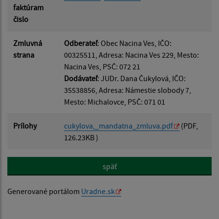
faktúram
čislo
Zmluvná
Odberateľ
: Obec Nacina Ves, IČO:
strana
00325511, Adresa: Nacina Ves 229, Mesto:
Nacina Ves, PSČ: 072 21
Dodávateľ
: JUDr. Dana Čukylová, IČO:
35538856, Adresa: Námestie slobody 7,
Mesto: Michalovce, PSČ: 071 01
Prílohy
cukylova,_mandatna_zmluva.pdf
(PDF,
126.23KB )
späť
Generované portálom
Uradne.sk