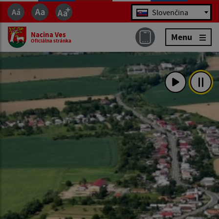
Jazyk
Slovenčina
Nacina Ves
Menu
Oficiálna stránka