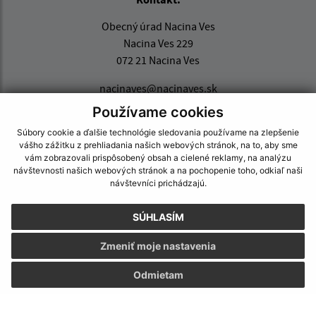
Obecný úrad Nacina Ves
Nacina Ves 229
072 21 Nacina Ves
nacinaves@nacinaves.sk
+421 56 649 82 24
Používame cookies
IČO: 00 325 511
Súbory cookie a ďalšie technológie sledovania používame na zlepšenie
vášho zážitku z prehliadania našich webových stránok, na to, aby sme
vám zobrazovali prispôsobený obsah a cielené reklamy, na analýzu
návštevnosti našich webových stránok a na pochopenie toho, odkiaľ naši
návštevníci prichádzajú.
SÚHLASÍM
Zmeniť moje nastavenia
Odmietam