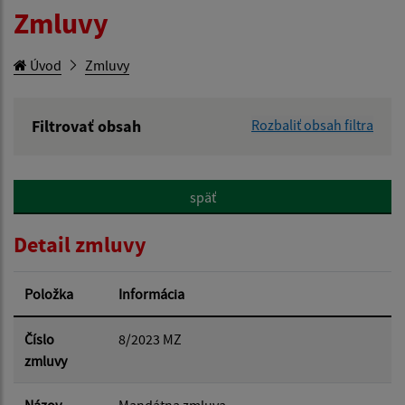
Zmluvy
Úvod
Zmluvy
Filtrovať obsah
Rozbaliť obsah filtra
Hľadaný výraz:
späť
Hľadať v:
Detail zmluvy
Dátum zverejnenia od:
Položka
Informácia
Dátum zverejnenia do:
Číslo
8/2023 MZ
zmluvy
Suma od: