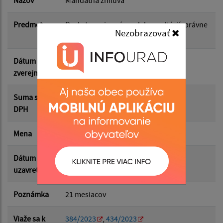
Názov
Mandátna zmluva
Predmet
Poskytovanie právnych konzultácií, právne
Nezobrazovať
Suma do:
zastupovanie
Dátum
24.03.2023
zverejnenia
Filtrovať
Reset
Suma s
3780
DPH
Mena
€
Dátum
22.03.2023
uzavretia
Poznámka
21 mesiacov
Viaže sa k
384/2023
,
434/2023