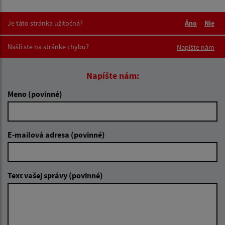
Je táto stránka užitočná?
Áno
Nie
Boli tieto 
Boli 
Našli ste na stránke chybu?
Napíšte nám
Napíšte nám:
Meno (povinné)
E-mailová adresa (povinné)
Text vašej správy (povinné)