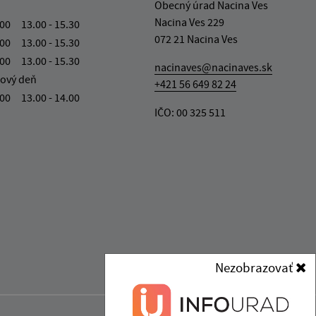
Obecný úrad Nacina Ves
Nacina Ves 229
.00 13.00 - 15.30
072 21 Nacina Ves
.00 13.00 - 15.30
.00 13.00 - 15.30
nacinaves@nacinaves.sk
ový deň
+421 56 649 82 24
.00 13.00 - 14.00
IČO: 00 325 511
Nezobrazovať