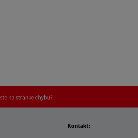
 ste na stránke chybu?
vás užitočné?
e pre vás užitočné?
Kontakt: