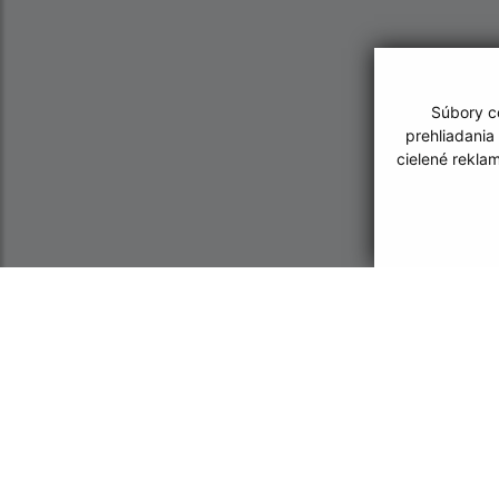
Súbory co
prehliadania
cielené rekla
Informácie o stránke:
Navigácia:
Vyhlásenie o prístupnosti
Vytlačiť aktuálnu strá
Autorské práva
Mapa stránok
Ochrana osobných údajov
Cookies