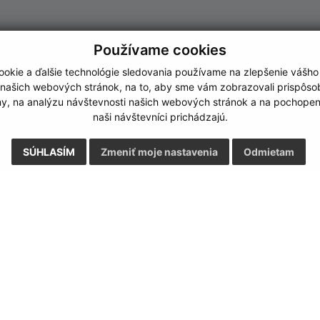
Používame cookies
okie a ďalšie technológie sledovania používame na zlepšenie vášho
 našich webových stránok, na to, aby sme vám zobrazovali prispôs
my, na analýzu návštevnosti našich webových stránok a na pochopeni
naši návštevníci prichádzajú.
SÚHLASÍM
Zmeniť moje nastavenia
Odmietam
Rýchle odkazy:
Aktualiz
nku
Naša obec
07.08.2026 
História
RSS
Fotogaléria
Kontakty