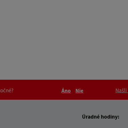
itočné?
Našli
Áno
Nie
Boli tieto informácie pre 
Boli tieto informáci
Úradné hodiny: