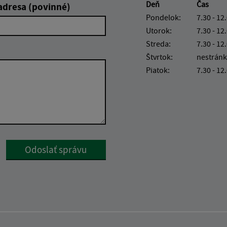
Deň
Čas
adresa (povinné)
Pondelok:
7.30 - 12
Utorok:
7.30 - 12
Streda:
7.30 - 12
Štvrtok:
nestránk
Piatok:
7.30 - 12
Google reCaptcha Response
Odoslať správu