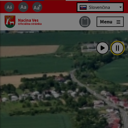
Jazyk
Slovenčina
Nacina Ves
Menu
Oficiálna stránka