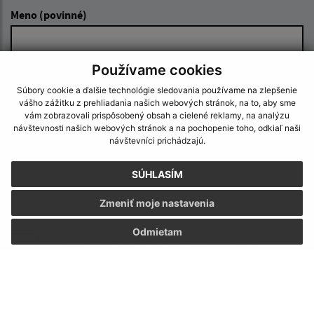
Meno (povinné)
Používame cookies
E-mailová adresa (povinné)
Súbory cookie a ďalšie technológie sledovania používame na zlepšenie
vášho zážitku z prehliadania našich webových stránok, na to, aby sme
vám zobrazovali prispôsobený obsah a cielené reklamy, na analýzu
Text vašej správy (povinné)
návštevnosti našich webových stránok a na pochopenie toho, odkiaľ naši
návštevníci prichádzajú.
SÚHLASÍM
Zmeniť moje nastavenia
Odmietam
Oboznámil som sa so
spracúvaním osobných
údajov
Google reCaptcha Response
Odoslať správu