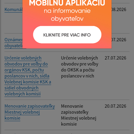
Komunálne a VÚC voľby
Podanie
03.08.2026
kandidátnej listiny
a kontakt na
zapisovateľa MVK
Oznámenie o počte
Voľby do OSO a
29.07.2026
obyvateľov
OKSK
Určenie volebných
Určenie volebných
27.07.2026
obvodov pre voľby do
obvodov pre voľby
orgánov KSK, počtu
do OKSK a počtu
poslancov v nich, sídla
poslancov v nich
Volebnej komisie KSK a
sídiel obvodných
volebných komisií
Menovanie zapisovateľky
Menovanie
20.07.2026
Miestnej volebnej
zapisovateľky
komisie
Miestnej volebnej
komisie