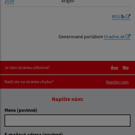
2026
krajov
RSS
Generované portálom
Uradne.sk
Je táto stránka užitočná?
Áno
Nie
Boli tieto 
Boli 
Našli ste na stránke chybu?
Napíšte nám
Napíšte nám:
Meno (povinné)
E-mailová adresa (povinné)