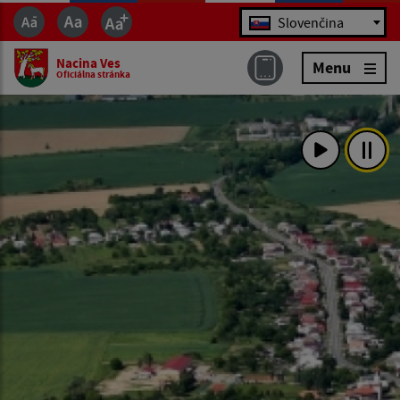
Jazyk
Slovenčina
Nacina Ves
Menu
Oficiálna stránka