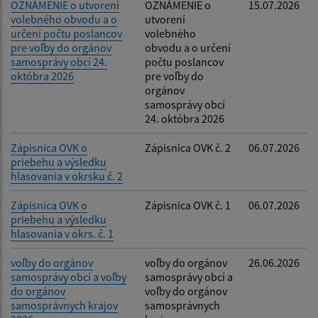
OZNÁMENIE o utvorení
OZNÁMENIE o
15.07.2026
volebného obvodu a o
utvorení
určení počtu poslancov
volebného
pre voľby do orgánov
obvodu a o určení
samosprávy obcí 24.
počtu poslancov
októbra 2026
pre voľby do
orgánov
samosprávy obcí
24. októbra 2026
Zápisnica OVK o
Zápisnica OVK č. 2
06.07.2026
priebehu a výsledku
hlasovania v okrsku č. 2
Zápisnica OVK o
Zápisnica OVK č. 1
06.07.2026
priebehu a výsledku
hlasovania v okrs. č. 1
voľby do orgánov
voľby do orgánov
26.06.2026
samosprávy obcí a voľby
samosprávy obcí a
do orgánov
voľby do orgánov
samosprávnych krajov
samosprávnych