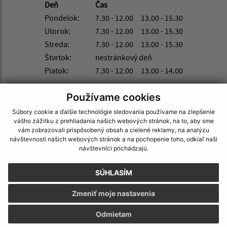
Deň
Čas
Pondelok:
7.30 - 12.00 13.00 - 15.30
Utorok:
7.30 - 12.00 13.00 - 15.30
Streda:
7.30 - 12.00 13.00 - 15.30
Štvrtok:
nestránkový deň
Piatok:
7.30 - 12.00 13.00 - 14.00
Kontakt:
Používame cookies
Obecný úrad Nacina Ves
Súbory cookie a ďalšie technológie sledovania používame na zlepšenie
Nacina Ves 229
vášho zážitku z prehliadania našich webových stránok, na to, aby sme
vám zobrazovali prispôsobený obsah a cielené reklamy, na analýzu
072 21 Nacina Ves
návštevnosti našich webových stránok a na pochopenie toho, odkiaľ naši
návštevníci prichádzajú.
nacinaves@nacinaves.sk
+421 56 649 82 24
SÚHLASÍM
IČO: 00 325 511
Zmeniť moje nastavenia
Odmietam