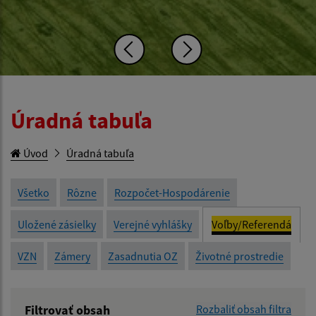
Úradná tabuľa
Úvod
Úradná tabuľa
Všetko
Rôzne
Rozpočet-Hospodárenie
Uložené zásielky
Verejné vyhlášky
Voľby/Referendá
VZN
Zámery
Zasadnutia OZ
Životné prostredie
Filtrovať obsah
Rozbaliť obsah filtra