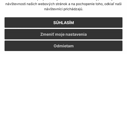
návštevnosti našich webových stránok a na pochopenie toho, odkiaľ naši
E-mailová adresa (povinné)
návštevníci prichádzajú.
SÚHLASÍM
Text vašej správy (povinné)
Zmeniť moje nastavenia
Odmietam
Oboznámil som sa so
spracúvaním osobných
údajov
Google reCaptcha Response
Odoslať správu
Úradné hodiny: