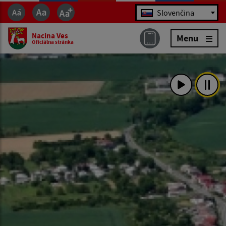
Jazyk
Slovenčina
Nacina Ves
Menu
Oficiálna stránka