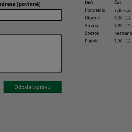
Deň
Čas
adresa (povinné)
Pondelok:
7.30 - 12
Utorok:
7.30 - 12
Streda:
7.30 - 12
Štvrtok:
nestránk
Piatok:
7.30 - 12
Google reCaptcha Response
Odoslať správu