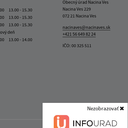
Obecný úrad Nacina Ves
Nacina Ves 229
.00 13.00 - 15.30
072 21 Nacina Ves
.00 13.00 - 15.30
.00 13.00 - 15.30
nacinaves@nacinaves.sk
ový deň
+421 56 649 82 24
.00 13.00 - 14.00
IČO: 00 325 511
Nezobrazovať