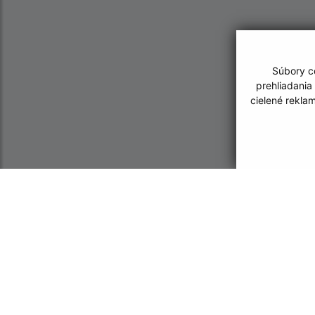
Súbory co
prehliadania
cielené rekla
Informácie o stránke:
Navigácia:
Vyhlásenie o prístupnosti
Vytlačiť aktuálnu strá
Autorské práva
Mapa stránok
Ochrana osobných údajov
Cookies