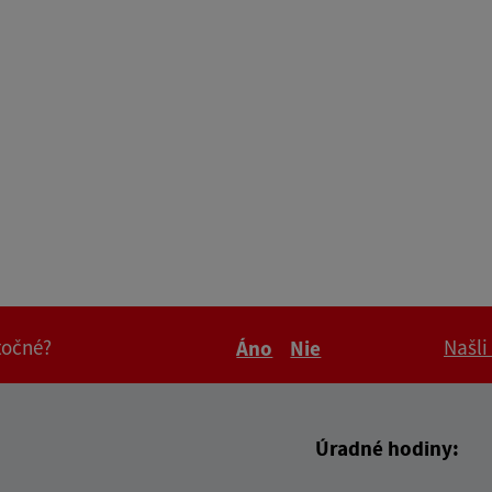
itočné?
Našli
Áno
Nie
Boli tieto informácie pre 
Boli tieto informáci
Úradné hodiny: