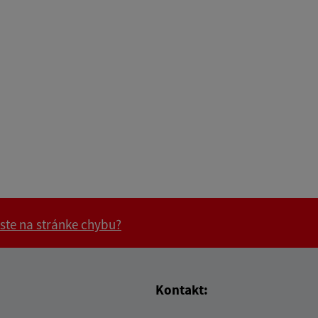
 ste na stránke chybu?
vás užitočné?
e pre vás užitočné?
Kontakt: