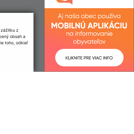
 zážitku z
obený obsah a
e toho, odkiaľ
ované:
Správca obsahu:
09:33 hod.
Správca obsahu je Obec Nacina
Ves.
Vytvorené v súlade s
Jednotným
dizajn manuálom elektronických