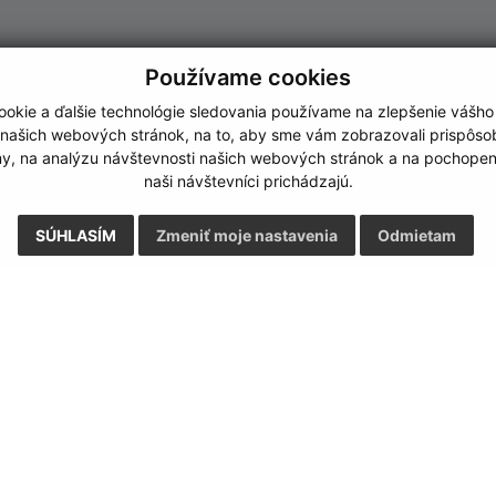
Používame cookies
okie a ďalšie technológie sledovania používame na zlepšenie vášho
 našich webových stránok, na to, aby sme vám zobrazovali prispôs
my, na analýzu návštevnosti našich webových stránok a na pochopeni
naši návštevníci prichádzajú.
SÚHLASÍM
Zmeniť moje nastavenia
Odmietam
Rýchle odkazy:
Aktualiz
nku
Naša obec
03.08.2026 
História
RSS
Fotogaléria
Kontakty