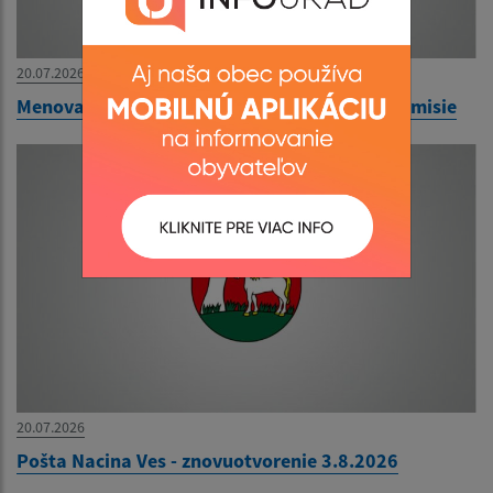
20.07.2026
Menovanie zapisovateľa miestnej volebnej komisie
20.07.2026
Pošta Nacina Ves - znovuotvorenie 3.8.2026