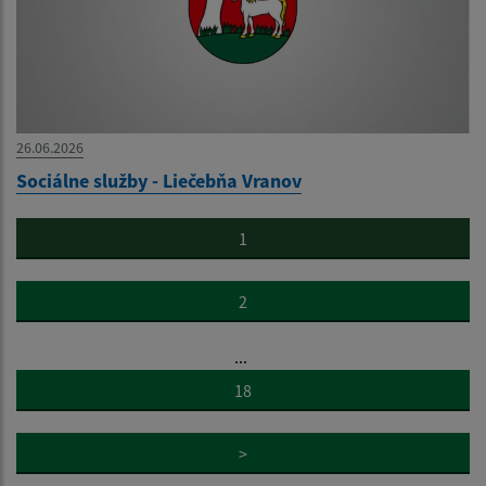
26.06.2026
Sociálne služby - Liečebňa Vranov
1
2
...
18
>