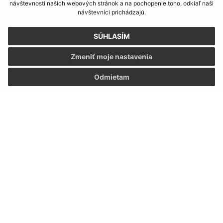
návštevnosti našich webových stránok a na pochopenie toho, odkiaľ naši
návštevníci prichádzajú.
SÚHLASÍM
Zmeniť moje nastavenia
Oboznámil som sa so
spracúvaním osobných
údajov
Odmietam
Google reCaptcha Response
Odoslať správu
Úradné hodiny:
Deň
Čas
Pondelok:
7.30 - 12.00 13.00 - 15.30
Utorok:
7.30 - 12.00 13.00 - 15.30
Streda:
7.30 - 12.00 13.00 - 15.30
Štvrtok:
nestránkový deň