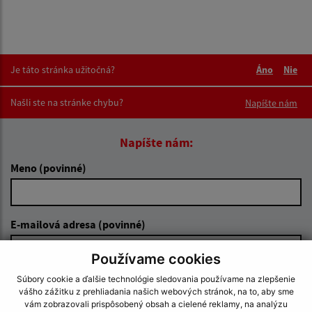
Je táto stránka užitočná?
Áno
Nie
Boli tieto 
Boli 
Našli ste na stránke chybu?
Napíšte nám
Napíšte nám:
Meno (povinné)
E-mailová adresa (povinné)
Používame cookies
Text vašej správy (povinné)
Súbory cookie a ďalšie technológie sledovania používame na zlepšenie
vášho zážitku z prehliadania našich webových stránok, na to, aby sme
vám zobrazovali prispôsobený obsah a cielené reklamy, na analýzu