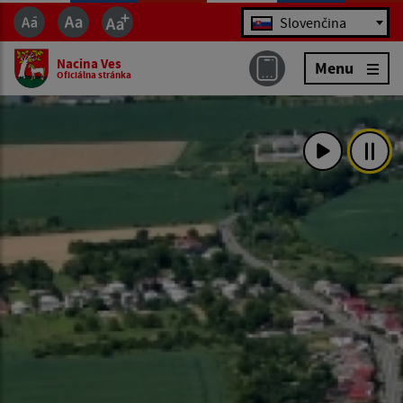
Jazyk
Slovenčina
Nacina Ves
Menu
Oficiálna stránka