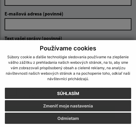
E-mailová adresa (povinné)
Text vašej správy (povinné)
Používame cookies
Súbory cookie a ďalšie technológie sledovania používame na zlepšenie
vášho zážitku z prehliadania našich webových stránok, na to, aby sme
vám zobrazovali prispôsobený obsah a cielené reklamy, na analýzu
návštevnosti našich webových stránok a na pochopenie toho, odkiaľ naši
návštevníci prichádzajú.
Oboznámil som sa so
spracúvaním osobných
SÚHLASÍM
údajov
Zmeniť moje nastavenia
Google reCaptcha Response
Odoslať správu
Odmietam