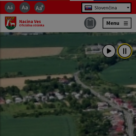
Jazyk
Slovenčina
Nacina Ves
Menu
Oficiálna stránka