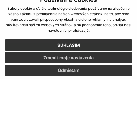
Súbory cookie a ďalšie technológie sledovania používame na zlepšenie
vášho zážitku z prehliadania našich webových stránok, na to, aby sme
vám zobrazovali prispôsobený obsah a cielené reklamy, na analýzu
návštevnosti našich webových stránok a na pochopenie toho, odkiaľ naši
Oboznámil som sa so
spracúvaním osobných
návštevníci prichádzajú.
údajov
SÚHLASÍM
Google reCaptcha Response
Odoslať správu
Zmeniť moje nastavenia
Odmietam
Úradné hodiny:
Deň
Čas
Pondelok:
7.30 - 12.00 13.00 - 15.30
Utorok:
7.30 - 12.00 13.00 - 15.30
Streda:
7.30 - 12.00 13.00 - 15.30
Štvrtok:
nestránkový deň
Piatok:
7.30 - 12.00 13.00 - 14.00