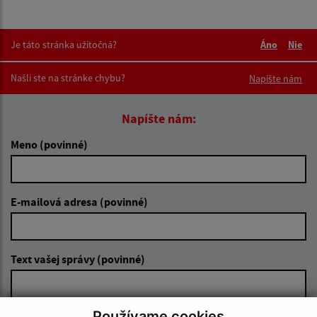
Je táto stránka užitočná?
Áno
Nie
Boli tieto 
Boli 
Našli ste na stránke chybu?
Napíšte nám
Napíšte nám:
Meno (povinné)
E-mailová adresa (povinné)
Text vašej správy (povinné)
Používame cookies