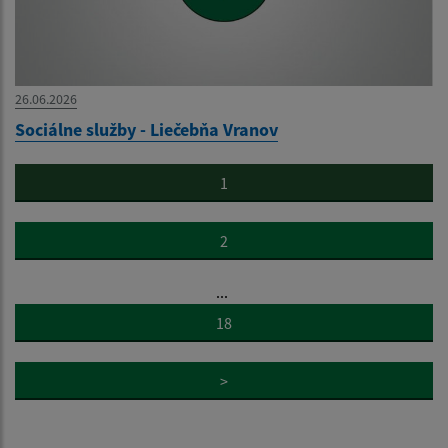
26.06.2026
Sociálne služby - Liečebňa Vranov
1
2
...
18
>