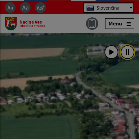
Jazyk
Slovenčina
Nacina Ves
Menu
Oficiálna stránka