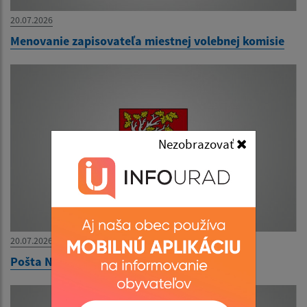
20.07.2026
Menovanie zapisovateľa miestnej volebnej komisie
Nezobrazovať
20.07.2026
Pošta Nacina Ves - znovuotvorenie 3.8.2026