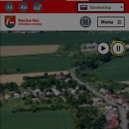
Jazyk
Slovenčina
Nacina Ves
Menu
Oficiálna stránka