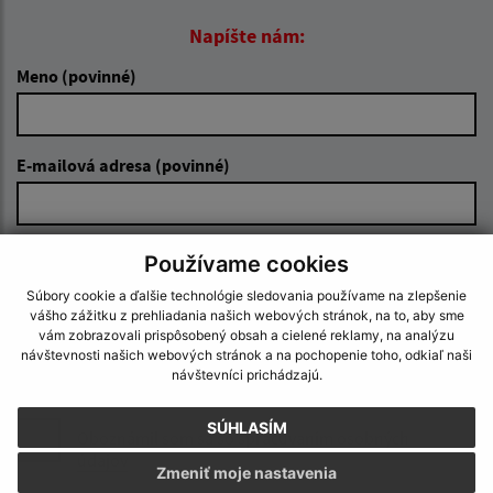
Napíšte nám:
Meno (povinné)
E-mailová adresa (povinné)
Text vašej správy (povinné)
Používame cookies
Súbory cookie a ďalšie technológie sledovania používame na zlepšenie
vášho zážitku z prehliadania našich webových stránok, na to, aby sme
vám zobrazovali prispôsobený obsah a cielené reklamy, na analýzu
návštevnosti našich webových stránok a na pochopenie toho, odkiaľ naši
návštevníci prichádzajú.
SÚHLASÍM
Oboznámil som sa so
spracúvaním osobných
údajov
Zmeniť moje nastavenia