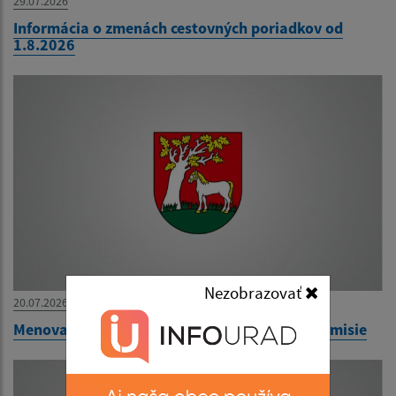
29.07.2026
Informácia o zmenách cestovných poriadkov od
1.8.2026
Nezobrazovať
20.07.2026
Menovanie zapisovateľa miestnej volebnej komisie