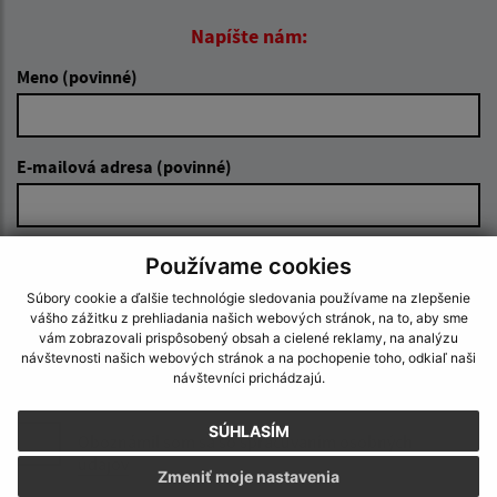
Napíšte nám:
Meno (povinné)
E-mailová adresa (povinné)
Text vašej správy (povinné)
Používame cookies
Súbory cookie a ďalšie technológie sledovania používame na zlepšenie
vášho zážitku z prehliadania našich webových stránok, na to, aby sme
vám zobrazovali prispôsobený obsah a cielené reklamy, na analýzu
návštevnosti našich webových stránok a na pochopenie toho, odkiaľ naši
návštevníci prichádzajú.
SÚHLASÍM
Oboznámil som sa so
spracúvaním osobných
údajov
Zmeniť moje nastavenia