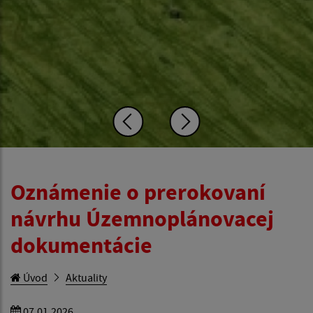
Oznámenie o prerokovaní
návrhu Územnoplánovacej
dokumentácie
Úvod
Aktuality
07.01.2026