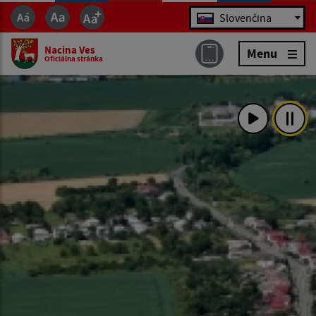
Jazyk
Slovenčina
Nacina Ves
Menu
Oficiálna stránka