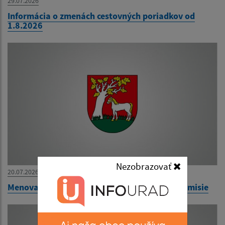
29.07.2026
Informácia o zmenách cestovných poriadkov od
1.8.2026
Nezobrazovať
20.07.2026
Menovanie zapisovateľa miestnej volebnej komisie