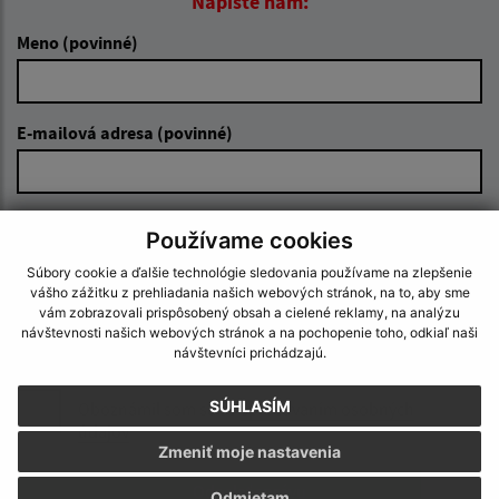
Napíšte nám:
Meno (povinné)
E-mailová adresa (povinné)
Text vašej správy (povinné)
Používame cookies
Súbory cookie a ďalšie technológie sledovania používame na zlepšenie
vášho zážitku z prehliadania našich webových stránok, na to, aby sme
vám zobrazovali prispôsobený obsah a cielené reklamy, na analýzu
návštevnosti našich webových stránok a na pochopenie toho, odkiaľ naši
návštevníci prichádzajú.
SÚHLASÍM
Oboznámil som sa so
spracúvaním osobných
údajov
Zmeniť moje nastavenia
Google reCaptcha Response
Odoslať správu
Odmietam