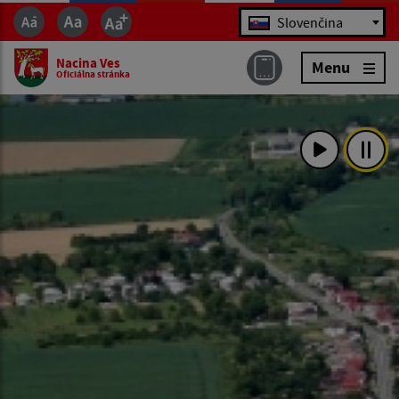
Jazyk
Slovenčina
Nacina Ves
Menu
Oficiálna stránka