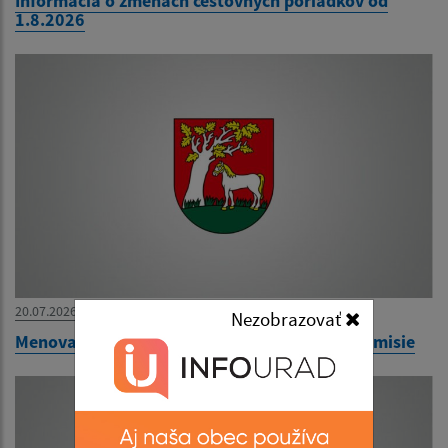
Informácia o zmenách cestovných poriadkov od
1.8.2026
20.07.2026
Nezobrazovať
Menovanie zapisovateľa miestnej volebnej komisie