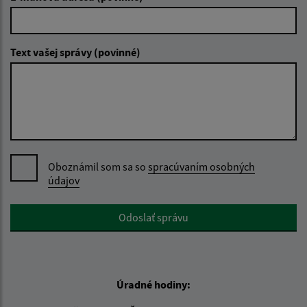
Text vašej správy (povinné)
Oboznámil som sa so
spracúvaním osobných
údajov
Google reCaptcha Response
Odoslať správu
Úradné hodiny: