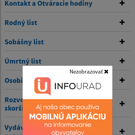
Kontakt a Otváracie hodiny
Rodný list
Sobášny list
Úmrtný list
Nezobrazovať
Osobitná matrika
Rozvod manželstva a prijatie
skoršieho priezviska
Vydávanie výpisov z matriky a