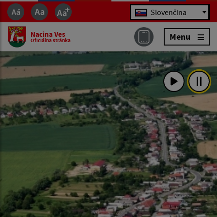
Jazyk
Slovenčina
Nacina Ves
Menu
Oficiálna stránka