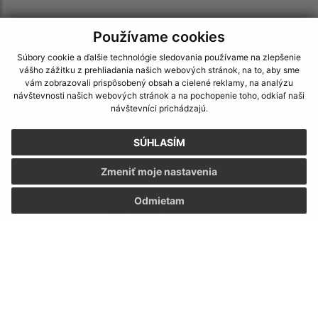
Používame cookies
Súbory cookie a ďalšie technológie sledovania používame na zlepšenie
vášho zážitku z prehliadania našich webových stránok, na to, aby sme
vám zobrazovali prispôsobený obsah a cielené reklamy, na analýzu
návštevnosti našich webových stránok a na pochopenie toho, odkiaľ naši
návštevníci prichádzajú.
SÚHLASÍM
Zmeniť moje nastavenia
Odmietam
Informácie o stránke:
Vyhlásenie o prístupnosti
Autorské práva
Ochrana osobných údajov
Navigácia: