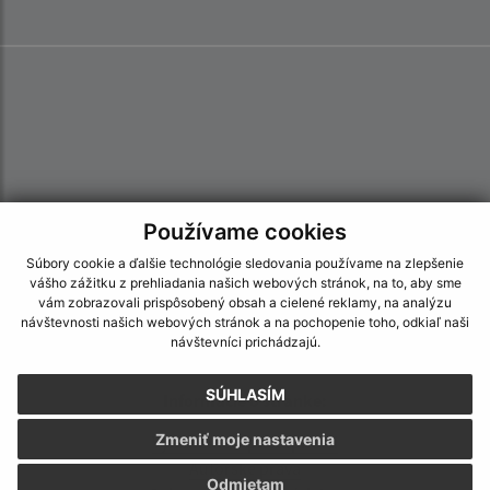
Používame cookies
Súbory cookie a ďalšie technológie sledovania používame na zlepšenie
vášho zážitku z prehliadania našich webových stránok, na to, aby sme
vám zobrazovali prispôsobený obsah a cielené reklamy, na analýzu
návštevnosti našich webových stránok a na pochopenie toho, odkiaľ naši
návštevníci prichádzajú.
SÚHLASÍM
Informácie o stránke:
Zmeniť moje nastavenia
Vyhlásenie o prístupnosti
Autorské práva
Odmietam