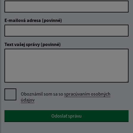
E-mailová adresa (povinné)
Text vašej správy (povinné)
Oboznámil som sa so
spracúvaním osobných
údajov
Google reCaptcha Response
Odoslať správu