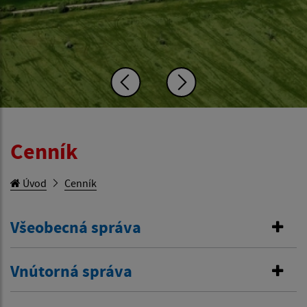
Cenník
Úvod
Cenník
Všeobecná správa
Vnútorná správa