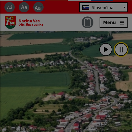
Jazyk
Slovenčina
Nacina Ves
Menu
Oficiálna stránka