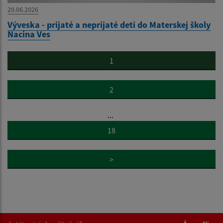
29.06.2026
Výveska - prijaté a neprijaté deti do Materskej školy
Nacina Ves
1
2
...
18
>