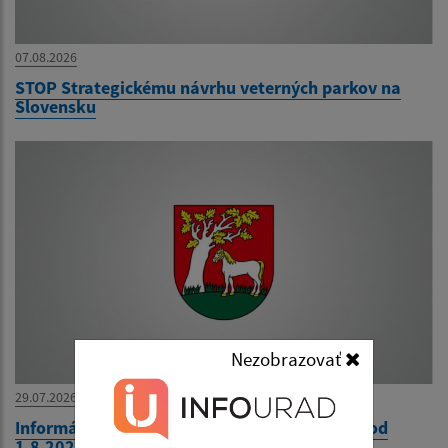
07.08.2026
STOP Strategickému návrhu veterných parkov na
Slovensku
Nezobrazovať
29.07.2026
Informácia o zmenách cestovných poriadkov od
1.8.2026