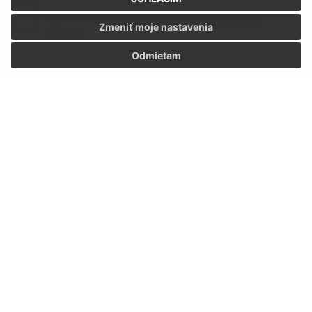
Oboznámil som sa so
spracúvaním osobných
Zmeniť moje nastavenia
údajov
Odmietam
Google reCaptcha Response
Odoslať správu
Úradné hodiny:
Deň
Čas
Pondelok:
7.30 - 12.00 13.00 - 15.30
Utorok:
7.30 - 12.00 13.00 - 15.30
Streda:
7.30 - 12.00 13.00 - 15.30
Štvrtok:
nestránkový deň
Piatok:
7.30 - 12.00 13.00 - 14.00
Kontakt:
Obecný úrad Nacina Ves