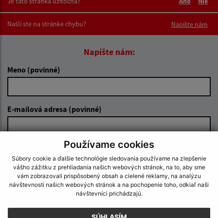
Je táto stránka užitočná?
Áno
Nie
Boli tieto 
Boli 
Našli ste na stránke chybu?
Napíšte nám
Napíšte nám:
Meno (povinné)
E-mailová adresa (povinné)
Používame cookies
Text vašej správy (povinné)
Súbory cookie a ďalšie technológie sledovania používame na zlepšenie
vášho zážitku z prehliadania našich webových stránok, na to, aby sme
vám zobrazovali prispôsobený obsah a cielené reklamy, na analýzu
návštevnosti našich webových stránok a na pochopenie toho, odkiaľ naši
návštevníci prichádzajú.
SÚHLASÍM