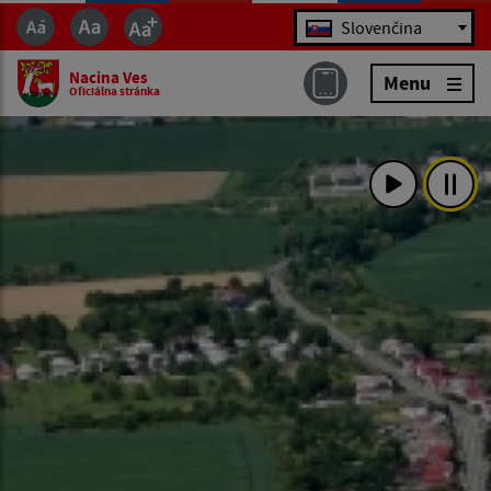
Jazyk
Slovenčina
Nacina Ves
Menu
Oficiálna stránka