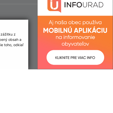
 zážitku z
obený obsah a
e toho, odkiaľ
ované:
Správca obsahu:
09:33 hod.
Správca obsahu je Obec Nacina
Ves.