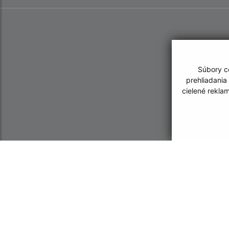
Súbory co
prehliadania
cielené rekla
Informácie o stránke:
Navigácia:
Vyhlásenie o prístupnosti
Vytlačiť aktuálnu strá
Autorské práva
Mapa stránok