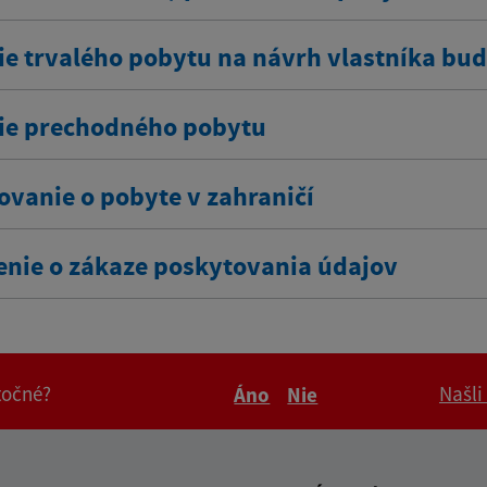
ie trvalého pobytu na návrh vlastníka bu
ie prechodného pobytu
ovanie o pobyte v zahraničí
enie o zákaze poskytovania údajov
itočné?
Našli
Áno
Nie
Boli tieto informácie pre 
Boli tieto informáci