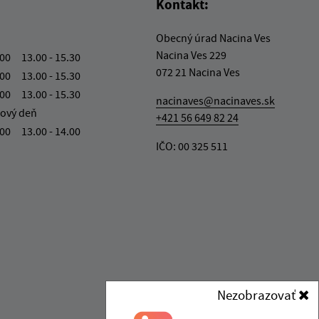
Kontakt:
Obecný úrad Nacina Ves
Nacina Ves 229
.00 13.00 - 15.30
072 21 Nacina Ves
.00 13.00 - 15.30
.00 13.00 - 15.30
nacinaves@nacinaves.sk
ový deň
+421 56 649 82 24
.00 13.00 - 14.00
IČO: 00 325 511
Nezobrazovať