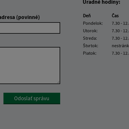
Úradné hodiny:
Deň
Čas
adresa (povinné)
Pondelok:
7.30 - 12
Utorok:
7.30 - 12
Streda:
7.30 - 12
Štvrtok:
nestránk
Piatok:
7.30 - 12
Google reCaptcha Response
Odoslať správu