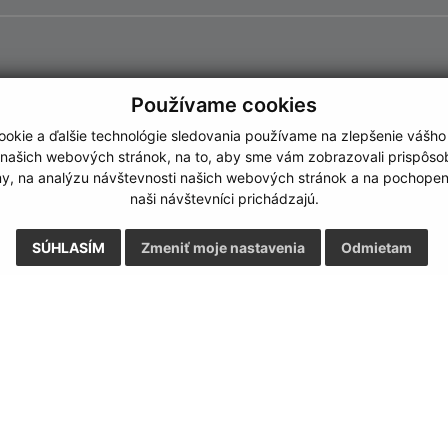
Používame cookies
okie a ďalšie technológie sledovania používame na zlepšenie vášho
 našich webových stránok, na to, aby sme vám zobrazovali prispôs
my, na analýzu návštevnosti našich webových stránok a na pochopeni
naši návštevníci prichádzajú.
SÚHLASÍM
Zmeniť moje nastavenia
Odmietam
Rýchle odkazy:
Aktualiz
nku
Naša obec
03.08.2026 
História