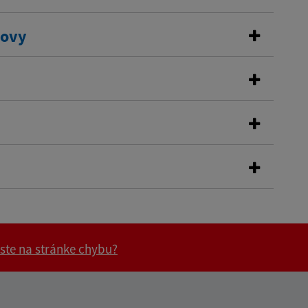
dovy
 ste na stránke chybu?
vás užitočné?
e pre vás užitočné?