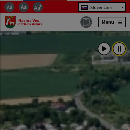
Jazyk
Slovenčina
Nacina Ves
Menu
Oficiálna stránka