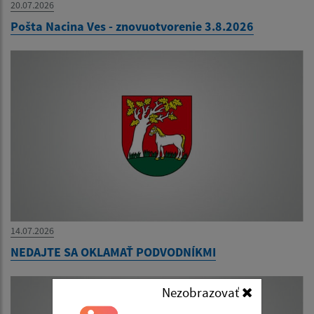
20.07.2026
Pošta Nacina Ves - znovuotvorenie 3.8.2026
14.07.2026
NEDAJTE SA OKLAMAŤ PODVODNÍKMI
Nezobrazovať