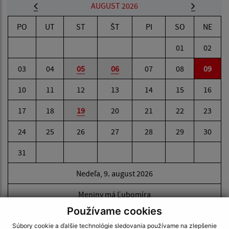
AUGUST 2026
PO
UT
ST
ŠT
PI
SO
NE
01
02
03
04
05
06
07
08
09
10
11
12
13
14
15
16
17
18
19
20
21
22
23
24
25
26
27
28
29
30
31
Nedeľa, 9. august 2026
Meniny má Ľubomíra
Používame cookies
Súbory cookie a ďalšie technológie sledovania používame na zlepšenie