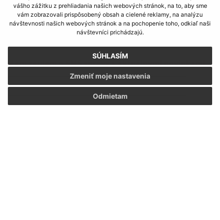
POČASIE
vášho zážitku z prehliadania našich webových stránok, na to, aby sme
vám zobrazovali prispôsobený obsah a cielené reklamy, na analýzu
návštevnosti našich webových stránok a na pochopenie toho, odkiaľ naši
návštevníci prichádzajú.
SÚHLASÍM
Mám záujem o SMS správy s aktuálnymi novinkami
Zmeniť moje nastavenia
Meno
Odmietam
Číslo
+421
Oboznámil som sa so
spracúvaním osobných údajov
Odoberať
ODKAZY