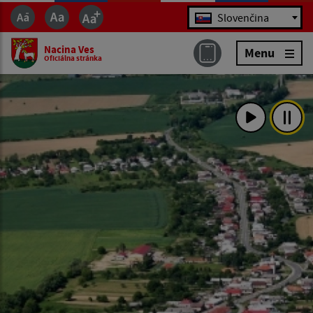
Jazyk
Slovenčina
Nacina Ves
Menu
Oficiálna stránka