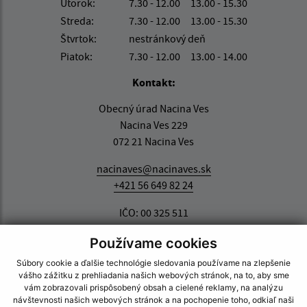
Utorok:
7.30 - 12.00 13.00 - 15.30
Streda:
7.30 - 12.00 13.00 - 15.30
Štvrtok:
nestránkový deň
Piatok:
7.30 - 12.00 13.00 - 14.00
Kontakt:
Obecný úrad Nacina Ves
Nacina Ves 229
072 21 Nacina Ves
nacinaves@nacinaves.sk
+421 56 649 82 24
IČO: 00 325 511
Používame cookies
Súbory cookie a ďalšie technológie sledovania používame na zlepšenie
vášho zážitku z prehliadania našich webových stránok, na to, aby sme
vám zobrazovali prispôsobený obsah a cielené reklamy, na analýzu
návštevnosti našich webových stránok a na pochopenie toho, odkiaľ naši