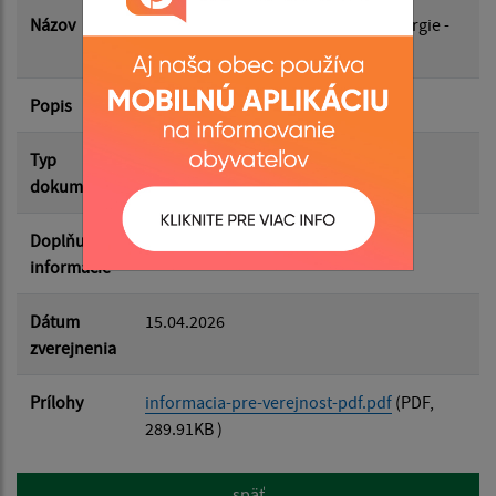
Dátum zverejnenia do:
Názov
Pilotná zóna pre rozvoj veternej energie -
Východ
Popis
Filtrovať
Informácia pre verejnosť
Reset
Typ
Životné prostredie
dokumentu
Doplňujúce
informácie
Dátum
15.04.2026
zverejnenia
Prílohy
informacia-pre-verejnost-pdf.pdf
(PDF,
289.91KB )
späť