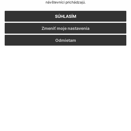
návštevníci prichádzajú.
SÚHLASÍM
Zmeniť moje nastavenia
Odmietam
Informácie o stránke:
Vyhlásenie o prístupnosti
Autorské práva
Ochrana osobných údajov
Navigácia:
Vytlačiť aktuálnu stránku
Mapa stránok
Cookies