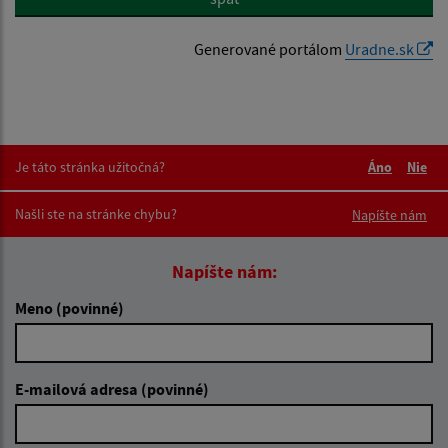
Generované portálom
Uradne.sk
Je táto stránka užitočná?
Áno
Nie
Boli tieto 
Boli 
Našli ste na stránke chybu?
Napíšte nám
Napíšte nám:
Meno (povinné)
E-mailová adresa (povinné)