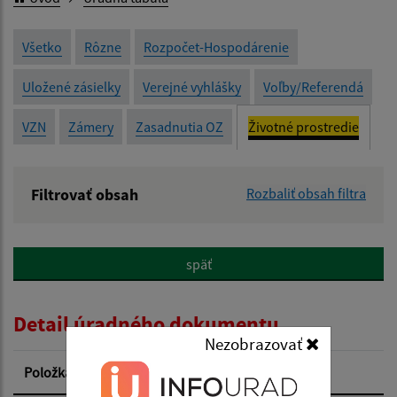
Všetko
Rôzne
Rozpočet-Hospodárenie
Uložené zásielky
Verejné vyhlášky
Voľby/Referendá
VZN
Zámery
Zasadnutia OZ
Životné prostredie
Filtrovať obsah
Rozbaliť obsah filtra
Názov:
späť
Popis:
Detail úradného dokumentu
Dátum zverejnenia od:
Nezobrazovať
Položka
Informácia