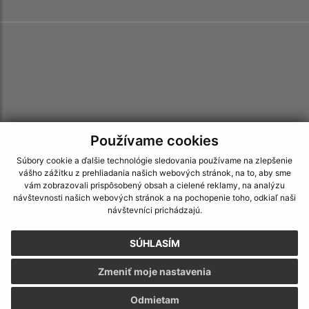
Používame cookies
Súbory cookie a ďalšie technológie sledovania používame na zlepšenie
vášho zážitku z prehliadania našich webových stránok, na to, aby sme
vám zobrazovali prispôsobený obsah a cielené reklamy, na analýzu
návštevnosti našich webových stránok a na pochopenie toho, odkiaľ naši
návštevníci prichádzajú.
SÚHLASÍM
Informácie o stránke:
Vyhlásenie o prístupnosti
Zmeniť moje nastavenia
Autorské práva
Odmietam
Ochrana osobných údajov