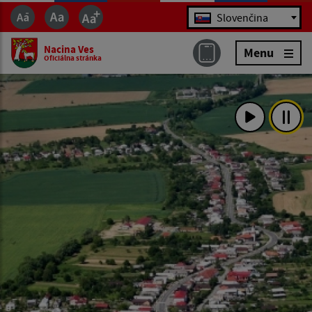
Jazyk
Slovenčina
Nacina Ves
Menu
Oficiálna stránka